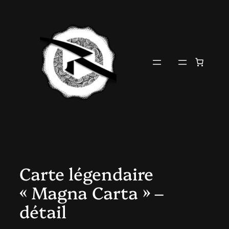
Aller
au
contenu
Carte légendaire
« Magna Carta » –
détail