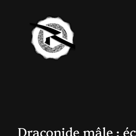
Aller
au
contenu
Draconide mâle : é