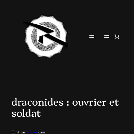
Aller
au
contenu
draconides : ouvrier et
soldat
Écrit par
Romain
dans