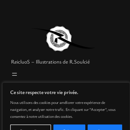
ReicluoS – Illustrations de R.Soulcié
Boutique
Mentions légales
Ce site respecte votre vie privée.
Goodies
Politique de confidentialité
Nous utilisons des cookies pour améliorer votre expérience de
Info
Conditions générales de vente
navigation, et analyser notre trafic. En cliquant sur "Accepter", vous
Contact
consentez à notre utilisation des cookies.