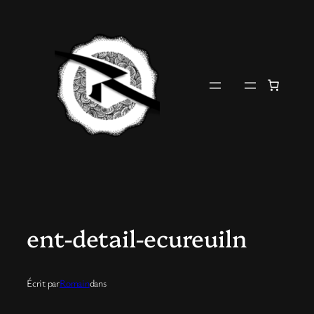
Aller
au
contenu
ent-detail-ecureuiln
Écrit par
Romain
dans