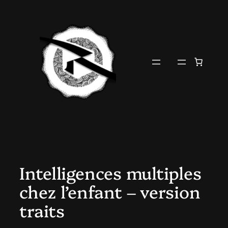
Aller
au
contenu
Intelligences multiples
chez l’enfant – version
traits