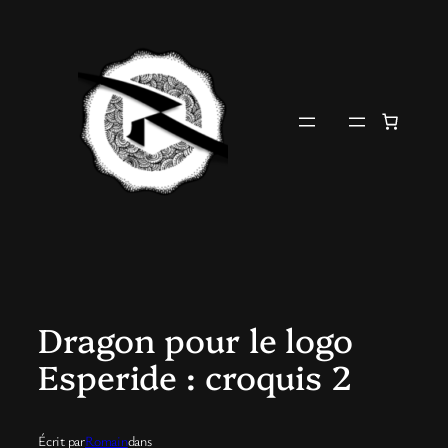
Aller
au
contenu
Dragon pour le logo
Esperide : croquis 2
Écrit par
Romain
dans