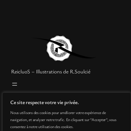
ReicluoS – Illustrations de R.Soulcié
Boutique
Mentions légales
Ce site respecte votre vie privée.
Goodies
Politique de confidentialité
Nous utilisons des cookies pour améliorer votre expérience de
Info
Conditions générales de vente
navigation, et analyser notre trafic. En cliquant sur "Accepter", vous
Contact
consentez à notre utilisation des cookies.