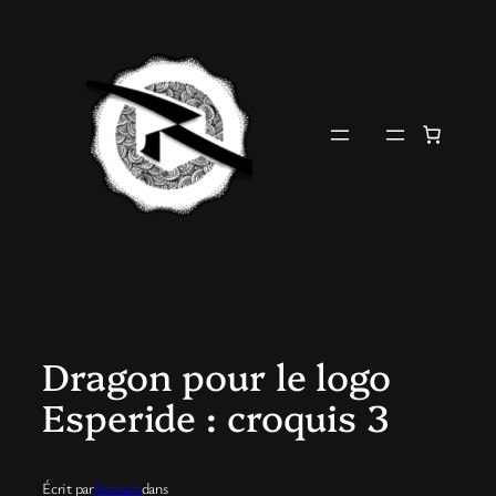
Aller
au
contenu
Dragon pour le logo
Esperide : croquis 3
Écrit par
Romain
dans