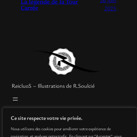
26 juin
La légende de la Tour
Carrée
2025
ReicluoS – Illustrations de R.Soulcié
Boutique
Mentions légales
Ce site respecte votre vie privée.
Goodies
Politique de confidentialité
Nous utilisons des cookies pour améliorer votre expérience de
Info
Conditions générales de vente
navigation, et analyser notre trafic. En cliquant sur "Accepter", vous