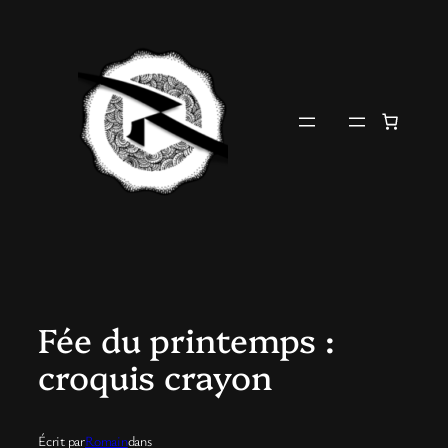
Aller
au
contenu
Fée du printemps :
croquis crayon
Écrit par
Romain
dans