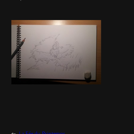
←
La Fée du Printemps