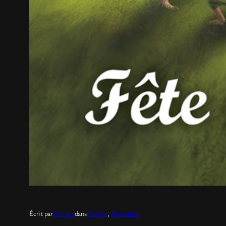
Écrit par
Romain
dans
Couleur
, 
Illustration