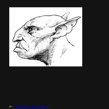
←
Gobelins de Faërie