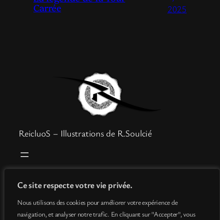
Carrée
2025
ReicluoS – Illustrations de R.Soulcié
Boutique
Mentions légales
Ce site respecte votre vie privée.
Goodies
Politique de confidentialité
Nous utilisons des cookies pour améliorer votre expérience de
Info
Conditions générales de vente
navigation, et analyser notre trafic. En cliquant sur "Accepter", vous