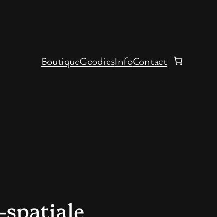
Boutique
Goodies
Info
Contact
o-spatiale