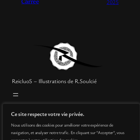
Carrée
2025
ReicluoS – Illustrations de R.Soulcié
Boutique
Mentions légales
Ce site respecte votre vie privée.
Goodies
Politique de confidentialité
Nous utilisons des cookies pour améliorer votre expérience de
Info
Conditions générales de vente
navigation, et analyser notre trafic. En cliquant sur "Accepter", vous
Contact
consentez à notre utilisation des cookies.