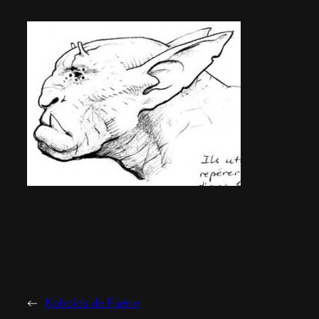
←
Kobolds de Faërie