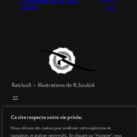
La légende de la Tour
Carrée
2025
ReicluoS – Illustrations de R.Soulcié
Boutique
Mentions légales
Ce site respecte votre vie privée.
Goodies
Politique de confidentialité
Nous utilisons des cookies pour améliorer votre expérience de
Info
Conditions générales de vente
navigation, et analyser notre trafic. En cliquant sur "Accepter", vous