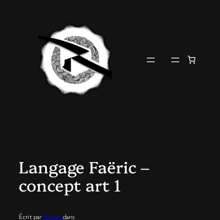
Aller
au
contenu
Langage Faëric –
concept art 1
Écrit par
Romain
dans