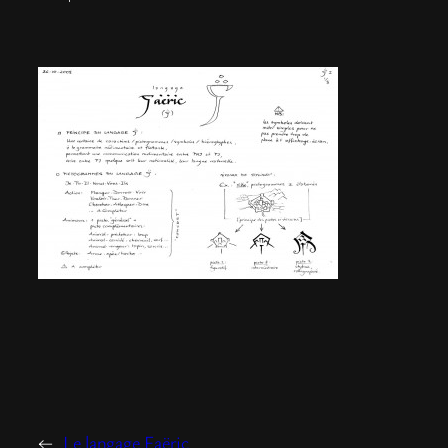
←
Le langage Faëric