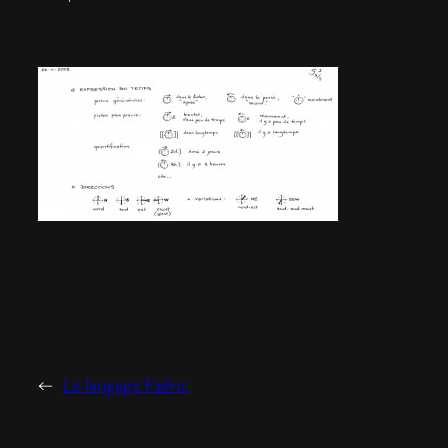
←
Le langage Faëric