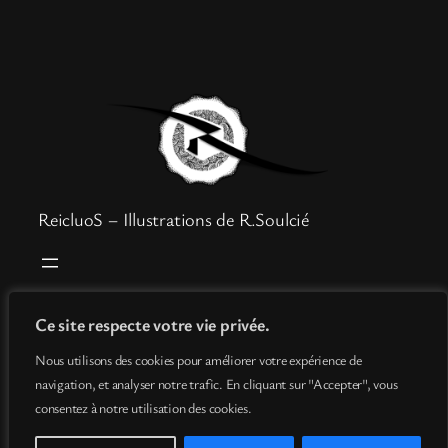
ReicluoS – Illustrations de R.Soulcié
Boutique
Mentions légales
Ce site respecte votre vie privée.
Goodies
Politique de confidentialité
Nous utilisons des cookies pour améliorer votre expérience de
Info
Conditions générales de vente
navigation, et analyser notre trafic. En cliquant sur "Accepter", vous
Contact
consentez à notre utilisation des cookies.