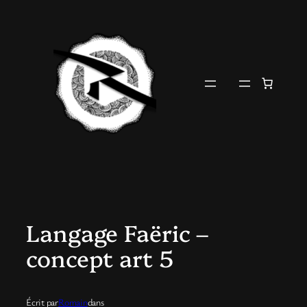
Aller
au
contenu
Langage Faëric –
concept art 5
Écrit par
Romain
dans