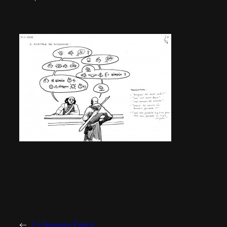
←
Le langage Faëric