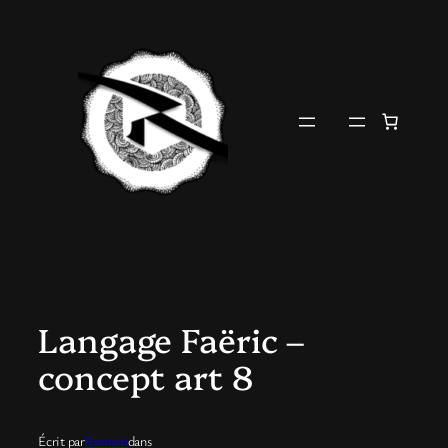
Aller
au
contenu
Langage Faëric –
concept art 8
Écrit par
Romain
dans