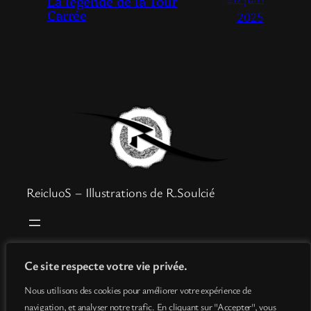
La légende de la Tour
Carrée
2025
ReicluoS – Illustrations de R.Soulcié
Boutique
Mentions légales
Ce site respecte votre vie privée.
Goodies
Politique de confidentialité
Nous utilisons des cookies pour améliorer votre expérience de
Info
Conditions générales de vente
navigation, et analyser notre trafic. En cliquant sur "Accepter", vous