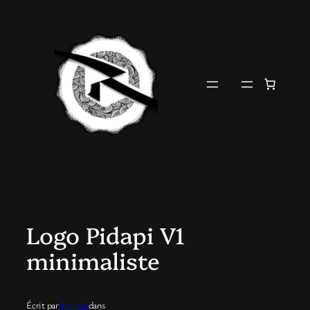
Aller
au
contenu
Logo Pidapi V1
minimaliste
Écrit par
Romain
dans