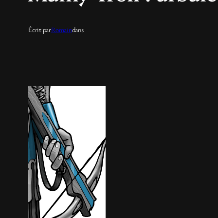
Écrit par
Romain
dans