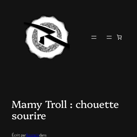
Aller
au
contenu
Mamy Troll : chouette
sourire
Écrit par
Romain
dans