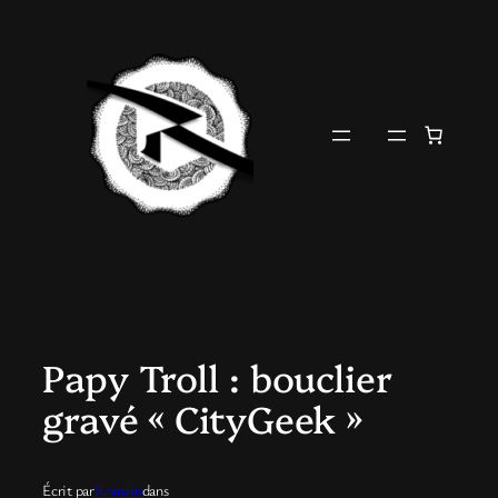
Aller
au
contenu
Papy Troll : bouclier
gravé « CityGeek »
Écrit par
Romain
dans