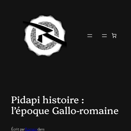
Aller
au
contenu
Pidapi histoire :
l’époque Gallo-romaine
Écrit par
Romain
dans