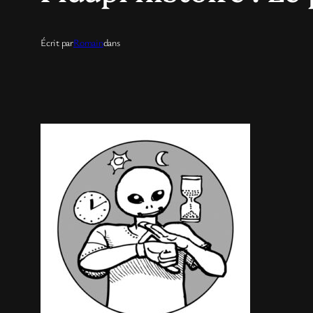
Écrit par
Romain
dans