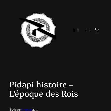
Aller
au
contenu
Pidapi histoire –
L’époque des Rois
Écrit par
Romain
dans