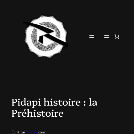
Aller
au
contenu
Pidapi histoire : la
Préhistoire
Écrit par
Romain
dans