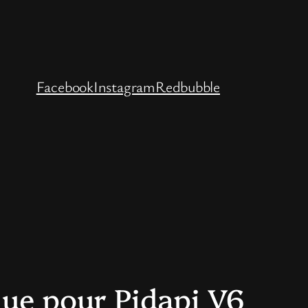
Facebook
Instagram
Redbubble
que pour Pidapi V6