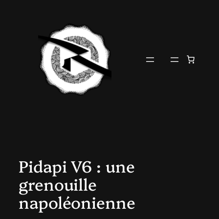
Aller
au
contenu
Pidapi V6 : une
grenouille
napoléonienne