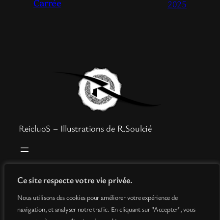
Carrée
2025
ReicluoS – Illustrations de R.Soulcié
Boutique
Mentions légales
Ce site respecte votre vie privée.
Goodies
Politique de confidentialité
Nous utilisons des cookies pour améliorer votre expérience de
Info
Conditions générales de vente
navigation, et analyser notre trafic. En cliquant sur "Accepter", vous
Contact