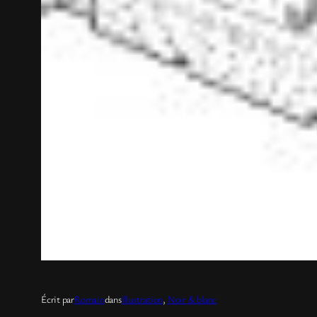
Écrit par
Romain
dans
Illustration
, 
Noir & blanc