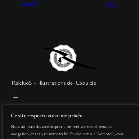
Carrée
2025
ReicluoS – Illustrations de R.Soulcié
Boutique
Mentions légales
Ce site respecte votre vie privée.
Goodies
Politique de confidentialité
Nous utilisons des cookies pour améliorer votre expérience de
Info
Conditions générales de vente
navigation, et analyser notre trafic. En cliquant sur "Accepter", vous
Contact