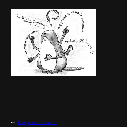
←
Rongeux de Faërie