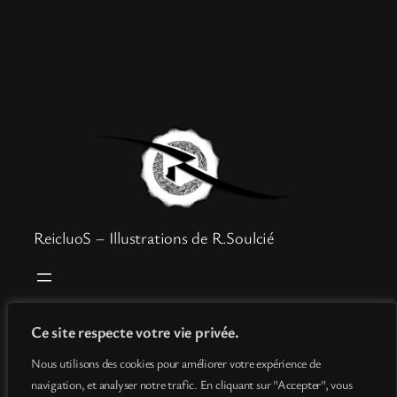
ReicluoS – Illustrations de R.Soulcié
Boutique
Mentions légales
Ce site respecte votre vie privée.
Goodies
Politique de confidentialité
Nous utilisons des cookies pour améliorer votre expérience de
Info
Conditions générales de vente
navigation, et analyser notre trafic. En cliquant sur "Accepter", vous