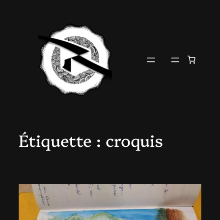
Aller
au
contenu
Étiquette :
croquis