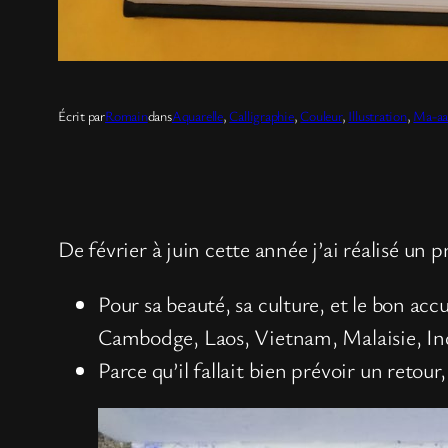
Écrit par
Romain
dans
Aquarelle
, 
Calligraphie
, 
Couleur
, 
Illustration
, 
Ma-aaa
De février à juin cette année j’ai réalisé un 
Pour sa beauté, sa culture, et le bon ac
Cambodge, Laos, Vietnam, Malaisie, In
Parce qu’il fallait bien prévoir un retou