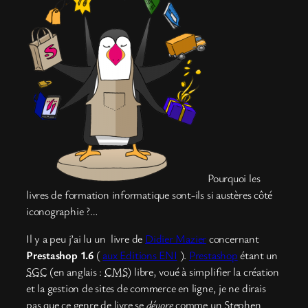
Pourquoi les
livres de formation informatique sont-ils si austères côté
iconographie ?…
Il y a peu j’ai lu un livre de
Didier Mazier
concernant
Prestashop 1.6
(
aux Editions ENI
).
Prestashop
étant un
SGC
(en anglais :
CMS
) libre, voué à simplifier la création
et la gestion de sites de commerce en ligne, je ne dirais
pas que ce genre de livre se
dévore
comme un Stephen