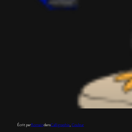
Écrit par
Romain
dans
Calligraphie
, 
Couleur