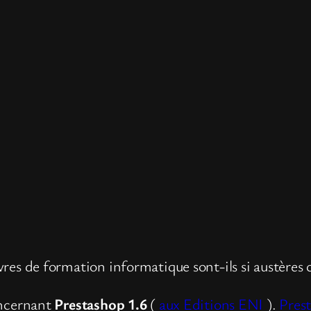
ivres de formation informatique sont-ils si austères
ncernant
Prestashop 1.6
(
aux Editions ENI
).
Pres