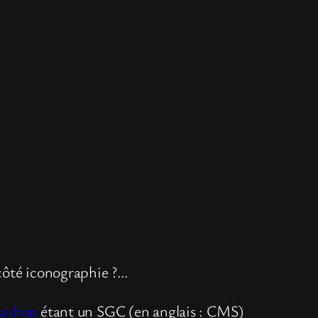
 côté iconographie ?…
tashop
étant un
SGC
(en anglais :
CMS
)