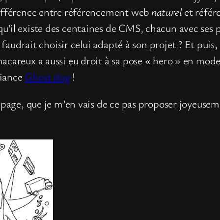
différence entre référencement web
naturel
et réfé
u’il existe des centaines de CMS, chacun avec ses 
il faudrait choisir celui adapté à son projet ? Et pu
careux a aussi eu droit à sa pose « hero » en mode J
biance
Ghost dog
!
e page, que je m’en vais de ce pas proposer joyeusem