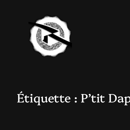
Aller
au
contenu
Étiquette :
P’tit Dap