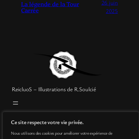
26 juin
La légende de la Tour
Carrée
2025
ReicluoS – Illustrations de R.Soulcié
Boutique
Mentions légales
Ce site respecte votre vie privée.
Goodies
Politique de confidentialité
Nous utilisons des cookies pour améliorer votre expérience de
Info
Conditions générales de vente