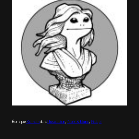
Écrit par
Romain
dans
Illustration
, 
Noir & blanc
, 
Pidapi