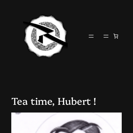
Aller
au
contenu
Tea time, Hubert !