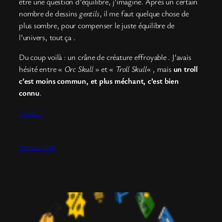
être une question d’équilibre, j’imagine. Après un certain
nombre de dessins
gentils
, il me faut quelque chose de
plus sombre, pour compenser le juste équilibre de
l’univers, tout ça .
Du coup voilà : un crâne de créature effroyable . J’avais
hésité entre «
Orc Skull
» et «
Troll Skull
« , mais
un troll
c’est moins commun, et plus méchant, c’est bien
connu
.
(suite…)
14 mars 2016