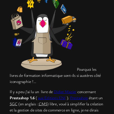
Pourquoi les
livres de formation informatique sont-ils si austères côté
iconographie ?…
Il y a peu j’ai lu un livre de
Didier Mazier
concernant
Prestashop 1.6
(
aux Editions ENI
).
Prestashop
étant un
SGC
(en anglais :
CMS
) libre, voué à simplifier la création
et la gestion de sites de commerce en ligne, je ne dirais