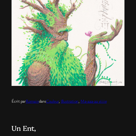
Écrit par
Romain
dans
Couleur
, 
Illustration
, 
Ma-aaa-aa viiiie
Un Ent,