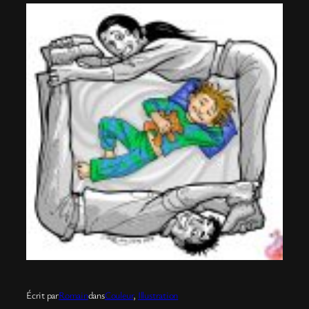
Écrit par
Romain
dans
Couleur
, 
Illustration