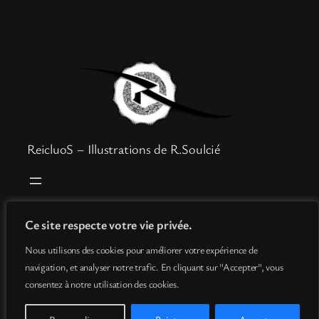
ReicluoS – Illustrations de R.Soulcié
Boutique
Mentions légales
Ce site respecte votre vie privée.
Goodies
Politique de confidentialité
Nous utilisons des cookies pour améliorer votre expérience de
Info
Conditions générales de vente
navigation, et analyser notre trafic. En cliquant sur "Accepter", vous
Contact
consentez à notre utilisation des cookies.