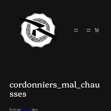
Aller
au
contenu
cordonniers_mal_chau
sses
Écrit par
Romain
dans