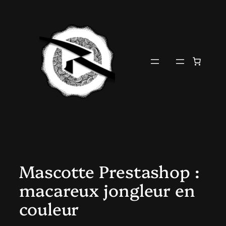
Aller
au
contenu
Mascotte Prestashop :
macareux jongleur en
couleur