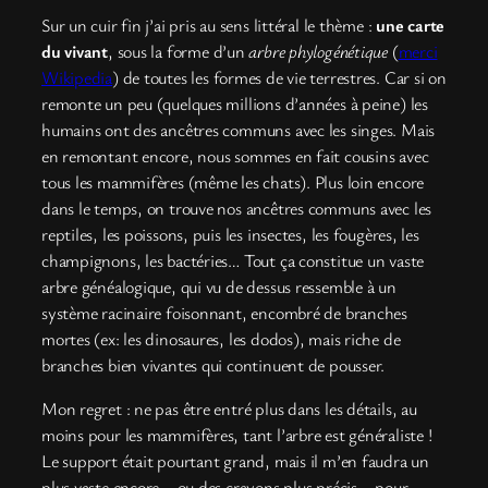
Sur un cuir fin j’ai pris au sens littéral le thème :
une carte
du vivant
, sous la forme d’un
arbre phylogénétique
(
merci
Wikipedia
) de toutes les formes de vie terrestres. Car si on
remonte un peu (quelques millions d’années à peine) les
humains ont des ancêtres communs avec les singes. Mais
en remontant encore, nous sommes en fait cousins avec
tous les mammifères (même les chats). Plus loin encore
dans le temps, on trouve nos ancêtres communs avec les
reptiles, les poissons, puis les insectes, les fougères, les
champignons, les bactéries… Tout ça constitue un vaste
arbre généalogique, qui vu de dessus ressemble à un
système racinaire foisonnant, encombré de branches
mortes (ex: les dinosaures, les dodos), mais riche de
branches bien vivantes qui continuent de pousser.
Mon regret : ne pas être entré plus dans les détails, au
moins pour les mammifères, tant l’arbre est généraliste !
Le support était pourtant grand, mais il m’en faudra un
plus vaste encore – ou des crayons plus précis – pour