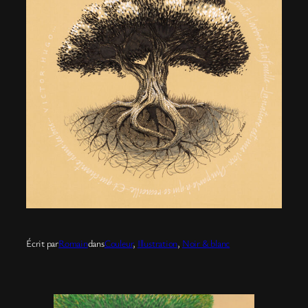
Écrit par
Romain
dans
Couleur
, 
Illustration
, 
Noir & blanc